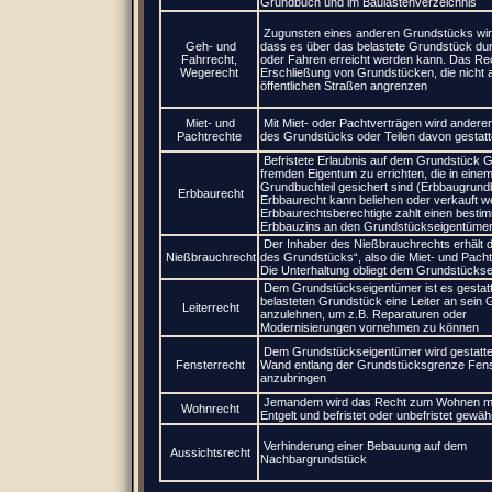
Grundbuch und im Baulastenverzeichnis
Zugunsten eines anderen Grundstücks wird
Geh- und
dass es über das belastete Grundstück d
Fahrrecht,
oder Fahren erreicht werden kann. Das Rec
Wegerecht
Erschließung von Grundstücken, die nicht 
öffentlichen Straßen angrenzen
Miet- und
Mit Miet- oder Pachtverträgen wird andere
Pachtrechte
des Grundstücks oder Teilen davon gestatt
Befristete Erlaubnis auf dem Grundstück 
fremden Eigentum zu errichten, die in eine
Grundbuchteil gesichert sind (Erbbaugrund
Erbbaurecht
Erbbaurecht kann beliehen oder verkauft w
Erbbaurechtsberechtigte zahlt einen besti
Erbbauzins an den Grundstückseigentümer
Der Inhaber des Nießbrauchrechts erhält d
Nießbrauchrecht
des Grundstücks“, also die Miet- und Pach
Die Unterhaltung obliegt dem Grundstückse
Dem Grundstückseigentümer ist es gestatt
belasteten Grundstück eine Leiter an sein
Leiterrecht
anzulehnen, um z.B. Reparaturen oder
Modernisierungen vornehmen zu können
Dem Grundstückseigentümer wird gestattet,
Fensterrecht
Wand entlang der Grundstücksgrenze Fens
anzubringen
Jemandem wird das Recht zum Wohnen mi
Wohnrecht
Entgelt und befristet oder unbefristet gewäh
Verhinderung einer Bebauung auf dem
Aussichtsrecht
Nachbargrundstück