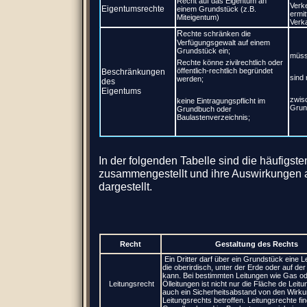
Recht auf das Eigentum an
Verk
Eigentumsrechte
einem Grundstück (z.B.
ermit
Miteigentum)
Verk
R
echte schränken die
Verfügungsgewalt auf einem
Grundstück ein;
müsse
Rechte könne zivilrechtlich oder
öffentlich-rechtlich begründet
Beschränkungen
sind 
werden;
des
Eigentums
zwis
keine Eintragungspflicht im
Grun
Grundbuch oder
Baulastenverzeichnis;
In der folgenden Tabelle sind die häufigs
zusammengestellt und ihre Auswirkungen 
dargestellt.
Recht
Gestaltung des Rechts
Ein Dritter darf über ein Grundstück eine L
die oberirdisch, unter der Erde oder auf der
kann. Bei bestimmten Leitungen wie Gas o
Leitungsrecht
Ölleitungen ist nicht nur die Fläche de Leit
auch ein Sicherheitsabstand von den Wirk
Leitungsrechts betroffen. Leitungsrechte fi